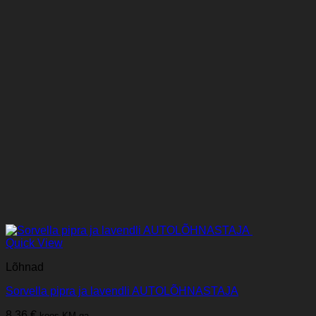
Quick View
Lõhnad
Sorvella pipra ja lavendli AUTOLÕHNASTAJA
8,36
€
koos KM-ga