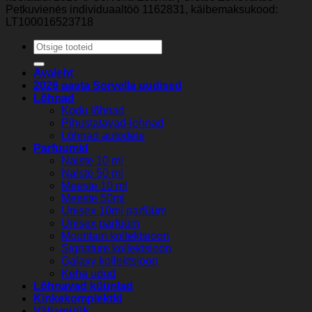
Petkuvienės individuaaltöö 1162831, käibemaksukood:
LT100016523718
Otsi:
Avaleht
2026 aasta Sorvella uudised
Lõhnad
Kodu lõhnad
Pihustatavad-lohnad
Lõhnad autodele
Parfuumid
Naiste 10 ml
Naiste 50 ml
Meeste 10 ml
Meeste 50ml
Unisex 10ml parfüüm
Unisex parfüüm
Mountain kollektsioon
Signature kollektsioon
Galaxy kollektsioon
Keha udud
Lõhnavad küünlad
Kinkekomplektid
Väljamüük