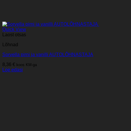
Quick View
Laost otsas
Lõhnad
Sorvella pirni ja vanilli AUTOLÕHNASTAJA
8,36
€
koos KM-ga
Loe edasi