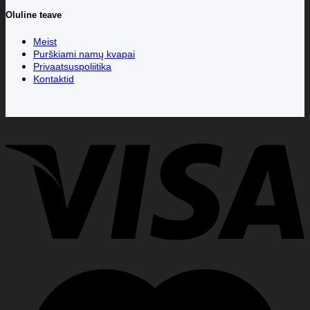
Oluline teave
Meist
Purškiami namų kvapai
Privaatsuspoliitika
Kontaktid