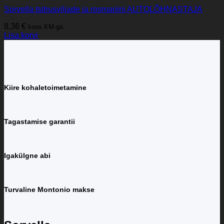
Sorvella tsitrusviljade ja rosmariini AUTOLÕHNASTAJA
8,36
€
koos KM-ga
Lisa korvi
Kiire kohaletoimetamine
Tagastamise garantii
Igakülgne abi
Turvaline Montonio makse