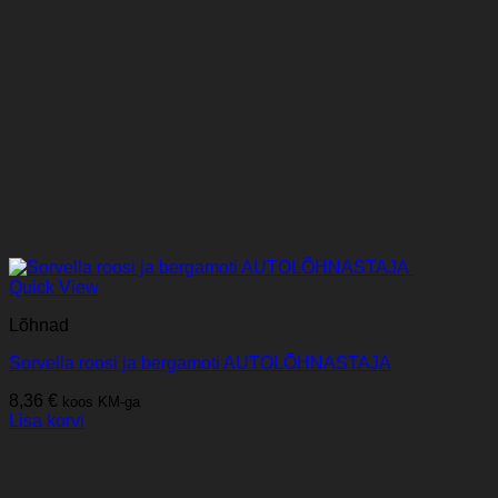
Quick View
Lõhnad
Sorvella roosi ja bergamoti AUTOLÕHNASTAJA
8,36
€
koos KM-ga
Lisa korvi