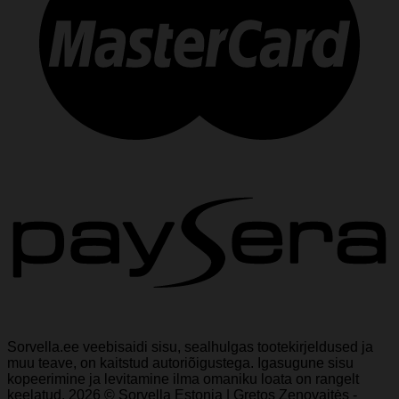
Sorvella.ee veebisaidi sisu, sealhulgas tootekirjeldused ja
muu teave, on kaitstud autoriõigustega. Igasugune sisu
kopeerimine ja levitamine ilma omaniku loata on rangelt
keelatud. 2026 © Sorvella Estonia | Gretos Zenovaitės -