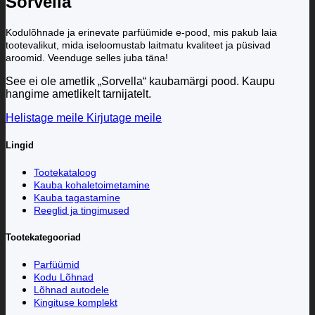
Sorvella
Kodulõhnade ja erinevate parfüümide e-pood, mis pakub laia
tootevalikut, mida iseloomustab laitmatu kvaliteet ja püsivad
aroomid. Veenduge selles juba täna!
See ei ole ametlik „Sorvella“ kaubamärgi pood. Kaupu
hangime ametlikelt tarnijatelt.
Helistage meile
Kirjutage meile
Lingid
Tootekataloog
Kauba kohaletoimetamine
Kauba tagastamine
Reeglid ja tingimused
Tootekategooriad
Parfüümid
Kodu Lõhnad
Lõhnad autodele
Kingituse komplekt