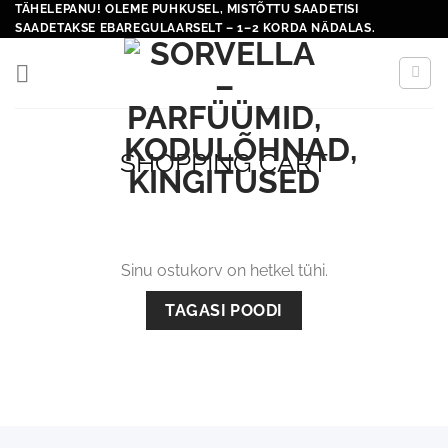
Skip
TÄHELEPANU! OLEME PUHKUSEL, MISTÕTTU SAADETISI
SAADETAKSE EBAREGULAARSELT – 1–2 KORDA NÄDALAS.
to
content
SHOPPING CART
Sinu ostukorv on hetkel tühi.
TAGASI POODI