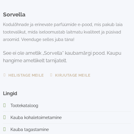
Sorvella
Kodulõhnade ja erinevate parfüümide e-pood, mis pakub laia
tootevalikut, mida iseloomustab laitmatu kvaliteet ja püsivad
aroomid. Veenduge selles juba täna!
See ei ole ametlik „Sorvella“ kaubamärgi pood. Kaupu
hangime ametlikelt tarnijatelt.
HELISTAGE MEILE
KIRJUTAGE MEILE
Lingid
Tootekataloog
Kauba kohaletoimetamine
Kauba tagastamine